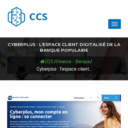
Toggl
naviga
CYBERPLUS : L’ESPACE CLIENT DIGITALISÉ DE LA
BANQUE POPULAIRE
CCS
/
Finance - Banque
/
Cyberplus : l’espace client...